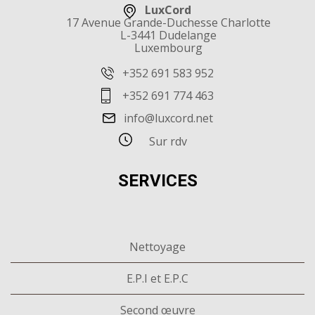
LuxCord
17 Avenue Grande-Duchesse Charlotte
L-3441 Dudelange
Luxembourg
+352 691 583 952
+352 691 774 463
info@luxcord.net
Sur rdv
SERVICES
Nettoyage
E.P.I et E.P.C
Second œuvre