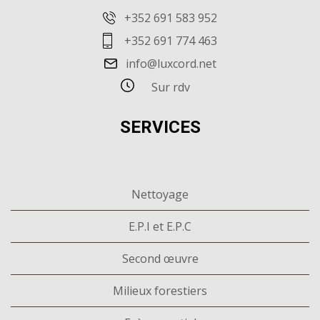
+352 691 583 952
+352 691 774 463
info@luxcord.net
Sur rdv
SERVICES
Nettoyage
E.P.I et E.P.C
Second œuvre
Milieux forestiers